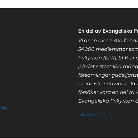
En del av Evangeliska F
Vi är en av ca 300 förs
34000 medlemmar som 
Frikyrkan (EFK). EFK är 
på det sättet lika mång
församlingar gudstjänst
människor utöver hela 
försöker vara en del av 
Evangeliska Frikyrkan är
DPR
Läs mer >>