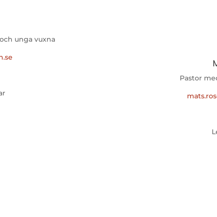
 och unga vuxna
n.se
Pastor med
ar
mats.ro
L