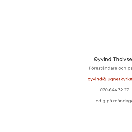
Øyvind Tholvs
Föreståndare och p
oyvind@lugnetkyrka
070-644 32 27
Ledig på måndag