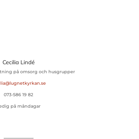
Cecilia Lindé
ktning på omsorg och husgrupper
ilia@lugnetkyrkan.se
073-586 19 82
edig på måndagar