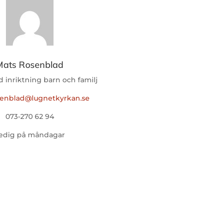
Mats Rosenblad
 inriktning barn och familj
senblad@lugnetkyrkan.se
073-270 62 94
edig på måndagar