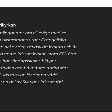
rikyrkan
amlingar runt om i Sverige med ca
tillsammans utgör Evangeliska
en del av den världsvida kyrkan och är
a andra kristna kyrkor. Inom EFK firar
, har söndagsskolor, hjälper
världen och på många andra sätt
Guds mission för denna värld.
 en del av Sveriges kristna råd.