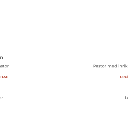
en
astor
Pastor med inri
n.se
cec
ar
L