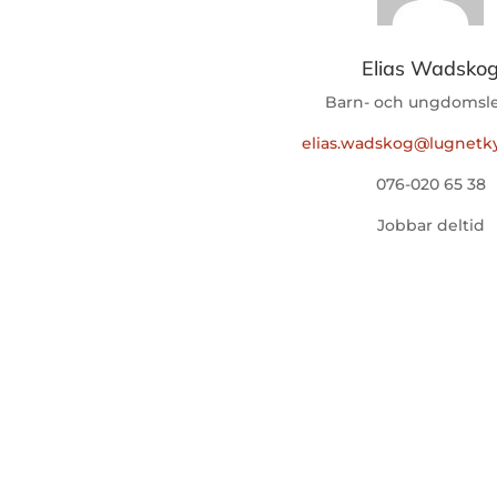
Elias Wadsko
Barn- och ungdomsl
elias.wadskog@lugnetk
076-020 65 38
Jobbar deltid