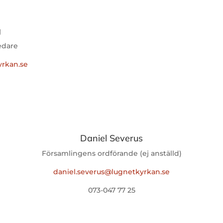
g
edare
yrkan.se
Daniel Severus
Församlingens ordförande (ej anställd)
daniel.severus@lugnetkyrkan.se
073-047 77 25